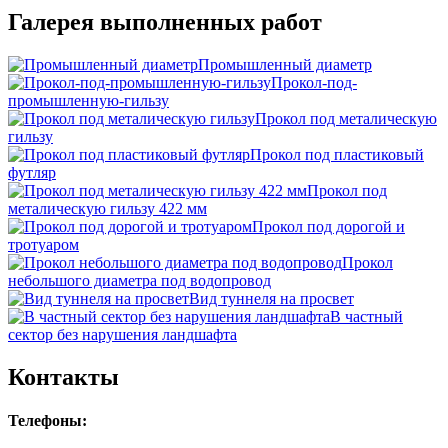
Галерея выполненных работ
Промышленный диаметр
Прокол-под-
промышленную-гильзу
Прокол под металическую
гильзу
Прокол под пластиковый
футляр
Прокол под
металическую гильзу 422 мм
Прокол под дорогой и
тротуаром
Прокол
небольшого диаметра под водопровод
Вид туннеля на просвет
В частный
сектор без нарушения ландшафта
Контакты
Телефоны: