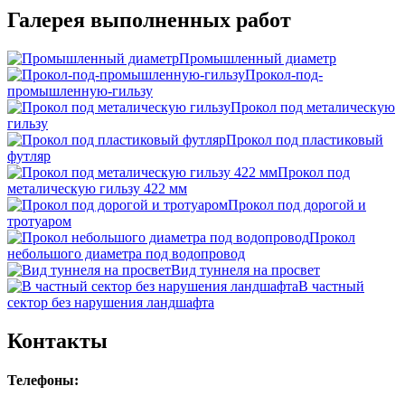
Галерея выполненных работ
Промышленный диаметр
Прокол-под-
промышленную-гильзу
Прокол под металическую
гильзу
Прокол под пластиковый
футляр
Прокол под
металическую гильзу 422 мм
Прокол под дорогой и
тротуаром
Прокол
небольшого диаметра под водопровод
Вид туннеля на просвет
В частный
сектор без нарушения ландшафта
Контакты
Телефоны: