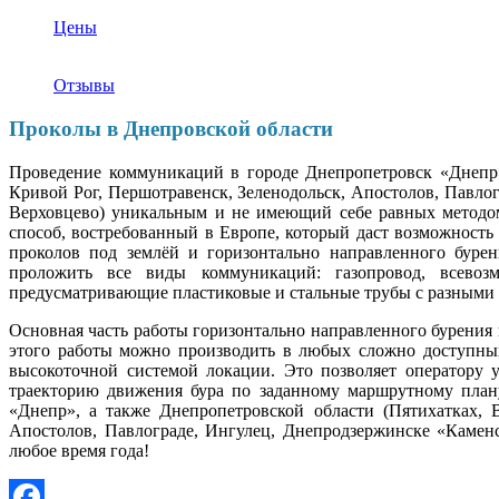
Цены
Отзывы
Проколы в Днепровской области
Проведение коммуникаций в городе Днепропетровск «Днепр»
Кривой Рог, Першотравенск, Зеленодольск, Апостолов, Павл
Верховцево) уникальным и не имеющий себе равных методом
способ, востребованный в Европе, который даст возможност
проколов под землёй и горизонтально направленного буре
проложить все виды коммуникаций: газопровод, всевозмо
предусматривающие пластиковые и стальные трубы с разными 
Основная часть работы горизонтально направленного бурения
этого работы можно производить в любых сложно доступных
высокоточной системой локации. Это позволяет оператору 
траекторию движения бура по заданному маршрутному плану
«Днепр», а также Днепропетровской области (Пятихатках, 
Апостолов, Павлограде, Ингулец, Днепродзержинске «Камен
любое время года!