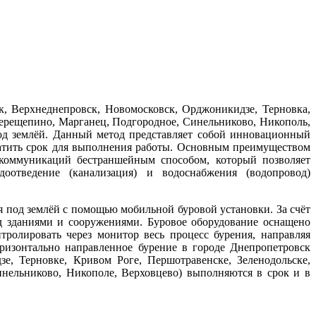
, Верхнеднепровск, Новомосковск, Орджоникидзе, Терновка,
ерещепино, Марганец, Подгородное, Синельниково, Никополь,
од землёй. Данный метод представляет собой инновационный
ратить срок для выполнения работы. Основным преимуществом
 коммуникаций бестраншейным способом, который позволяет
доотведение (канализация) и водоснабжения (водопровод)
 под землёй с помощью мобильной буровой установки. За счёт
д зданиями и сооружениями. Буровое оборудование оснащено
ролировать через монитор весь процесс бурения, направляя
ризонтально направленное бурение в городе Днепропетровск
е, Терновке, Кривом Роге, Першотравенске, Зеленодольске,
нельниково, Никополе, Верховцево) выполняются в срок и в