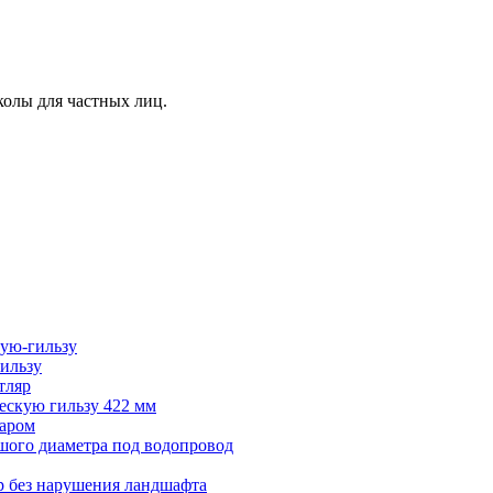
олы для частных лиц.
ую-гильзу
ильзу
тляр
ескую гильзу 422 мм
уаром
шого диаметра под водопровод
р без нарушения ландшафта