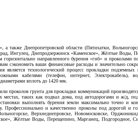
, а также Днепропетровской области (Пятихатки, Вольногорск
оград, Ингулец, Днепродзержинск «Каменское», Жёлтые Воды, П
 горизонтально направленного бурения «гнб» и проколами п
ь вам сэкономить ваши финансовые расходы и значительно сок
ния является технологический процесс прокладки подземных
жными кабелями (телефон, интернет, Электрокабель), во
диаметрами вплоть до 1420 мм.
 или проколов грунта для прокладки коммуникаций производятся
 местах, таких как подвал дома, под автодорогами и ж/д, по
установки выполнять бурения земли максимально точно и конт
. Профессионально и качественно проколы под дорогой и го
Вольногорске, Верхнеднепровске, Новомосковске, Орджоникидз
ское», Жёлтые Воды, Перещепино, Марганец, Подгородное, Си