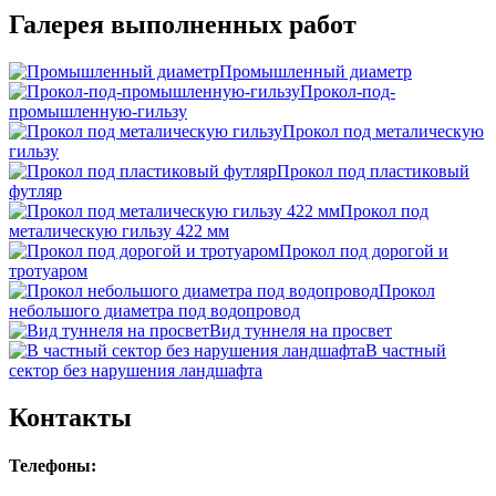
Галерея выполненных работ
Промышленный диаметр
Прокол-под-
промышленную-гильзу
Прокол под металическую
гильзу
Прокол под пластиковый
футляр
Прокол под
металическую гильзу 422 мм
Прокол под дорогой и
тротуаром
Прокол
небольшого диаметра под водопровод
Вид туннеля на просвет
В частный
сектор без нарушения ландшафта
Контакты
Телефоны: