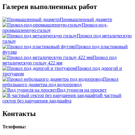
Галерея выполненных работ
Промышленный диаметр
Прокол-под-
промышленную-гильзу
Прокол под металическую
гильзу
Прокол под пластиковый
футляр
Прокол под
металическую гильзу 422 мм
Прокол под дорогой и
тротуаром
Прокол
небольшого диаметра под водопровод
Вид туннеля на просвет
В частный
сектор без нарушения ландшафта
Контакты
Телефоны: